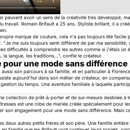
er peuvent avoir un sens de la créativité très développé, mais
travail. Romain Brifault a 25 ans. Styliste brillant, il a c
uen.
 propre marque de couture, cela n'a pas toujours été facile 
. "
Je me suis toujours senti différent de par ma sensibilité
des difficultés à comprendre les autres comme si j'étais un é
la langue, les traditions...
", confie le créateur.
 pour une mode sans différence
it aussi son parcours à sa famille, et en particulier à Floren
'assiste aujourd'hui dans son métier de créateur, en compensa
stion du temps. Une aventure familiale à laquelle particip
ne collection de prêt-à-porter et de sur-mesure destinée à t
aîtresses est une robe de mariée créée spécialement pour le
ntrer son engagement pour une mode sans différence. Mais ce
 deux autres petits frères et son père. Une famille entière 
en famille que les Brifault vont continuer leurs projets, par