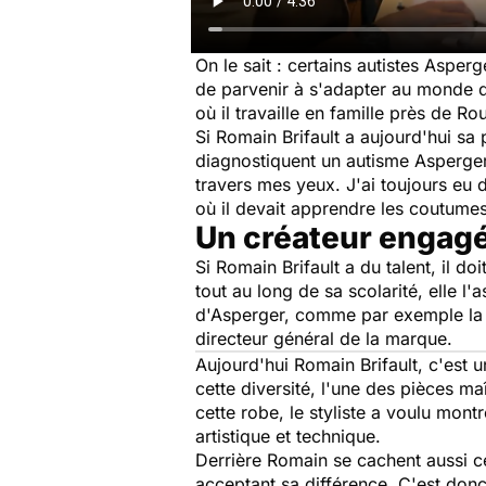
On le sait : certains autistes Asperg
de parvenir à s'adapter au monde du 
où il travaille en famille près de Ro
Si Romain Brifault a aujourd'hui sa
diagnostiquent un autisme Asperger
travers mes yeux. J'ai toujours eu 
où il devait apprendre les coutumes, 
Un créateur engagé
Si Romain Brifault a du talent, il do
tout au long de sa scolarité, elle l
d'Asperger, comme par exemple la ge
directeur général de la marque.
Aujourd'hui Romain Brifault, c'est u
cette diversité, l'une des pièces m
cette robe, le styliste a voulu mo
artistique et technique.
Derrière Romain se cachent aussi ces
acceptant sa différence. C'est donc 