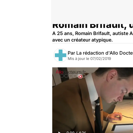
Romain Brifault,
Accueil
Bien-être
A 25 ans, Romain Brifault, autiste 
avec un créateur atypique.
Par
La rédaction d'Allo Doct
Mis à jour le
07/02/2019