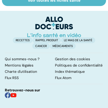
Voir toutes les fiches santé
Autisme :
Tout savoir sur
I
s'orienter vers la
les infections
a
méthode
pulmonaires
fa
adaptée
d'
RECETTES
RAPPEL PRODUIT
LE MAG DE LA SANTÉ
CANCER
MÉDICAMENTS
Qui sommes-nous ?
Gestion des cookies
Mentions légales
Politiques de confidentialité
Charte d'utilisation
Index thématique
Flux RSS
Flux Atom
Retrouvez-nous sur