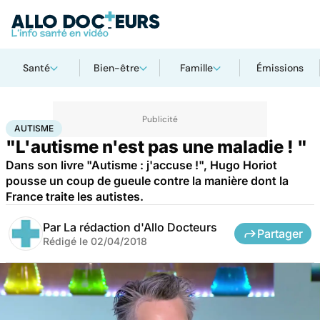
Santé
Bien-être
Famille
Émissions
Accueil
Santé
Autisme
AUTISME
"L'autisme n'est pas une maladie ! "
Dans son livre "Autisme : j'accuse !", Hugo Horiot
pousse un coup de gueule contre la manière dont la
France traite les autistes.
Par
La rédaction d'Allo Docteurs
Partager
Rédigé le
02/04/2018