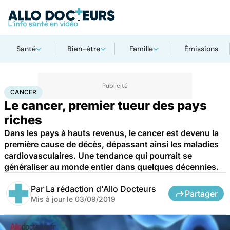
Santé
Bien-être
Famille
Émissions
Accueil
Santé
Maladies
Cancer
Cancer
CANCER
Le cancer, premier tueur des pays
riches
Dans les pays à hauts revenus, le cancer est devenu la
première cause de décès, dépassant ainsi les maladies
cardiovasculaires. Une tendance qui pourrait se
généraliser au monde entier dans quelques décennies.
Par
La rédaction d'Allo Docteurs
Partager
Mis à jour le
03/09/2019