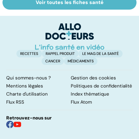
Voir toutes les fiches santé
HPV : tout savoir
Cancer : la
C
sur les
fatigue avant
c
papillomavirus
tout
et
RECETTES
RAPPEL PRODUIT
LE MAG DE LA SANTÉ
CANCER
MÉDICAMENTS
Qui sommes-nous ?
Gestion des cookies
Mentions légales
Politiques de confidentialité
Charte d'utilisation
Index thématique
Flux RSS
Flux Atom
Retrouvez-nous sur