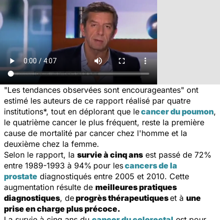
"Les tendances observées sont encourageantes" ont
estimé les auteurs de ce rapport réalisé par quatre
institutions*, tout en déplorant que le
cancer du poumon
,
le quatrième cancer le plus fréquent, reste la première
cause de mortalité par cancer chez l'homme et la
deuxième chez la femme.
Selon le rapport, la
survie à cinq ans
est passé de 72%
entre 1989-1993 à 94%
pour les
cancers de la
prostate
diagnostiqués entre 2005 et 2010. Cette
augmentation résulte de
meilleures pratiques
diagnostiques
, de
progrès thérapeutiques
et à
une
prise en charge plus précoce.
La survie à cinq ans du
cancer du colorectal
est pour