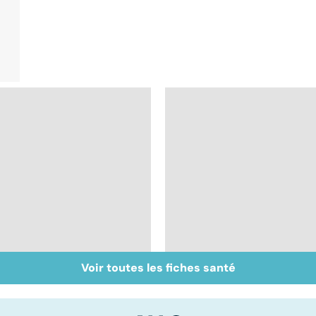
Voir toutes les fiches santé
Intestin irritable : le
Alimentation : le péri
régime FODMAP, une
jeûne ?
solution ?