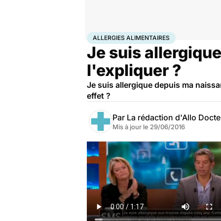
Accueil
Bien-être
Nutrition
Allergies alimentaires
ALLERGIES ALIMENTAIRES
Je suis allergiqu
l'expliquer ?
Je suis allergique depuis ma naissa
effet ?
Par
La rédaction d'Allo Doct
Mis à jour le
29/06/2016