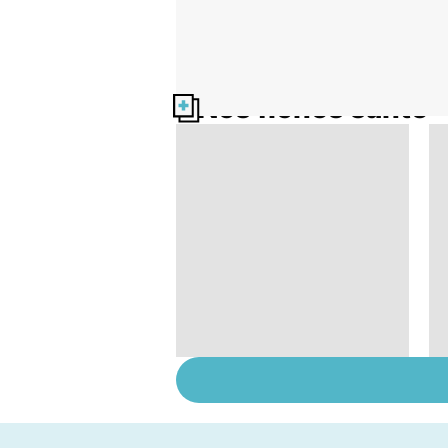
Nos fiches santé
Le magnésium, un
oligo-élément vital