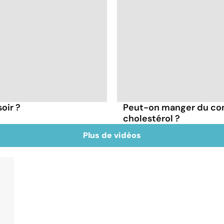
oir ?
Peut-on manger du co
cholestérol ?
Plus de vidéos