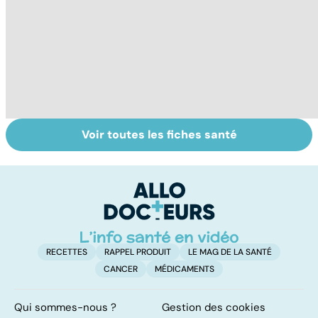
Voir toutes les fiches santé
Dérèglement
Tout savoir sur
I
hormonal : et si
les infections
a
c'était les
pulmonaires
fa
surrénales ?
d'
RECETTES
RAPPEL PRODUIT
LE MAG DE LA SANTÉ
CANCER
MÉDICAMENTS
Qui sommes-nous ?
Gestion des cookies