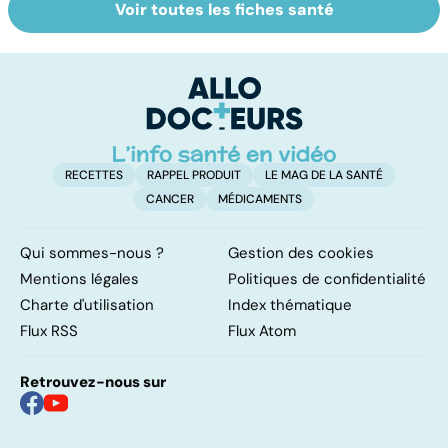
Voir toutes les fiches santé
Tout savoir sur
Inflammation des
Su
les infections
amygdales : que
le
pulmonaires
faire en cas
l'
d'angine ?
RECETTES
RAPPEL PRODUIT
LE MAG DE LA SANTÉ
CANCER
MÉDICAMENTS
Qui sommes-nous ?
Gestion des cookies
Mentions légales
Politiques de confidentialité
Charte d'utilisation
Index thématique
Flux RSS
Flux Atom
Retrouvez-nous sur