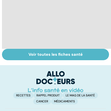
Voir toutes les fiches santé
Tout savoir sur
Inflammation des
Su
les infections
amygdales : que
le
pulmonaires
faire en cas
l'
d'angine ?
RECETTES
RAPPEL PRODUIT
LE MAG DE LA SANTÉ
CANCER
MÉDICAMENTS