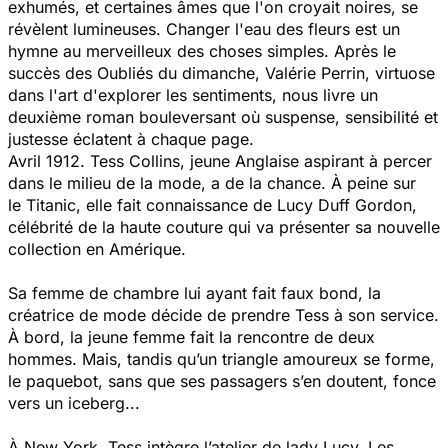
exhumés, et certaines âmes que l'on croyait noires, se
révèlent lumineuses. Changer l'eau des fleurs est un
hymne au merveilleux des choses simples. Après le
succès des Oubliés du dimanche, Valérie Perrin, virtuose
dans l'art d'explorer les sentiments, nous livre un
deuxième roman bouleversant où suspense, sensibilité et
justesse éclatent à chaque page.
Avril 1912. Tess Collins, jeune Anglaise aspirant à percer
dans le milieu de la mode, a de la chance. À peine sur
le Titanic, elle fait connaissance de Lucy Duff Gordon,
célébrité de la haute couture qui va présenter sa nouvelle
collection en Amérique.
Sa femme de chambre lui ayant fait faux bond, la
créatrice de mode décide de prendre Tess à son service.
À bord, la jeune femme fait la rencontre de deux
hommes. Mais, tandis qu’un triangle amoureux se forme,
le paquebot, sans que ses passagers s’en doutent, fonce
vers un iceberg...
À New York, Tess intègre l’atelier de lady Lucy. Les