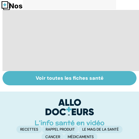
Nos fiches santé
Voir toutes les fiches santé
Tout savoir sur
Inflammation des
Su
les infections
amygdales : que
le
pulmonaires
faire en cas
l'
d'angine ?
RECETTES
RAPPEL PRODUIT
LE MAG DE LA SANTÉ
CANCER
MÉDICAMENTS