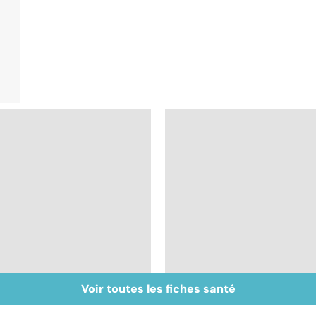
Voir toutes les fiches santé
Inflammation des
Suicide : prévenir le
amygdales : que faire
passage à l'acte