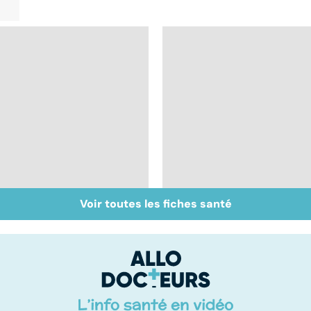
Voir toutes les fiches santé
Inflammation des
Suicide : prévenir le
amygdales : que faire
passage à l'acte
en cas d'angine ?