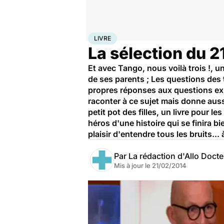
Accueil
Santé
Livre
LIVRE
La sélection du 
Et avec Tango, nous voilà trois !, 
de ses parents ; Les questions des to
propres réponses aux questions exis
raconter à ce sujet mais donne auss
petit pot des filles, un livre pour l
héros d'une histoire qui se finira bi
plaisir d'entendre tous les bruits... à
Par
La rédaction d'Allo Doct
Mis à jour le
21/02/2014