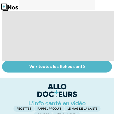
Nos fiches santé
Voir toutes les fiches santé
Tout savoir sur
Inflammation des
Su
les infections
amygdales : que
le
pulmonaires
faire en cas
l'
d'angine ?
RECETTES
RAPPEL PRODUIT
LE MAG DE LA SANTÉ