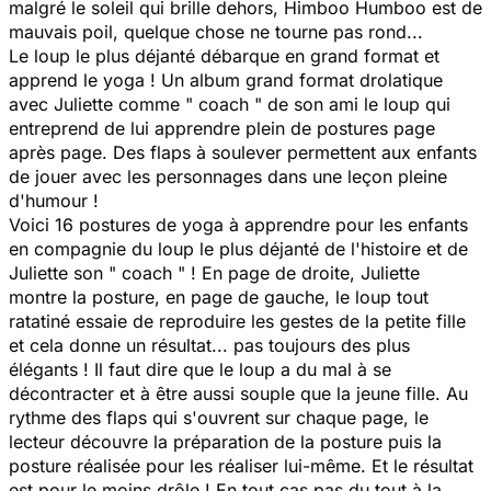
malgré le soleil qui brille dehors, Himboo Humboo est de
mauvais poil, quelque chose ne tourne pas rond...
Le loup le plus déjanté débarque en grand format et
apprend le yoga ! Un album grand format drolatique
avec Juliette comme " coach " de son ami le loup qui
entreprend de lui apprendre plein de postures page
après page. Des flaps à soulever permettent aux enfants
de jouer avec les personnages dans une leçon pleine
d'humour !
Voici 16 postures de yoga à apprendre pour les enfants
en compagnie du loup le plus déjanté de l'histoire et de
Juliette son " coach " ! En page de droite, Juliette
montre la posture, en page de gauche, le loup tout
ratatiné essaie de reproduire les gestes de la petite fille
et cela donne un résultat... pas toujours des plus
élégants ! Il faut dire que le loup a du mal à se
décontracter et à être aussi souple que la jeune fille. Au
rythme des flaps qui s'ouvrent sur chaque page, le
lecteur découvre la préparation de la posture puis la
posture réalisée pour les réaliser lui-même. Et le résultat
est pour le moins drôle ! En tout cas pas du tout à la