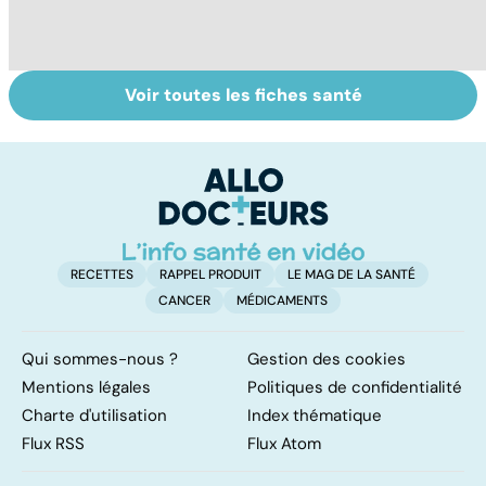
Voir toutes les fiches santé
Dérèglement
Tout savoir sur
I
hormonal : et si
les infections
a
c'était les
pulmonaires
fa
surrénales ?
d'
RECETTES
RAPPEL PRODUIT
LE MAG DE LA SANTÉ
CANCER
MÉDICAMENTS
Qui sommes-nous ?
Gestion des cookies
Mentions légales
Politiques de confidentialité
Charte d'utilisation
Index thématique
Flux RSS
Flux Atom