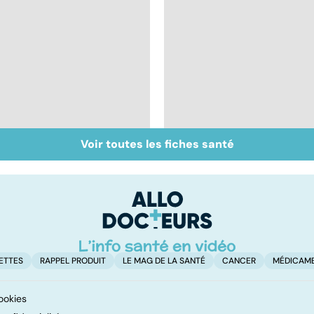
Voir toutes les fiches santé
Inflammation des
Suicide : prévenir le
amygdales : que faire
passage à l'acte
en cas d'angine ?
ETTES
RAPPEL PRODUIT
LE MAG DE LA SANTÉ
CANCER
MÉDICAM
ookies