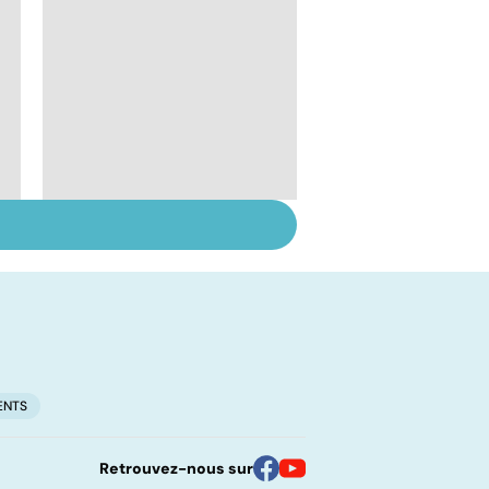
Le lupus, une maladie
complexe
ENTS
Retrouvez-nous sur