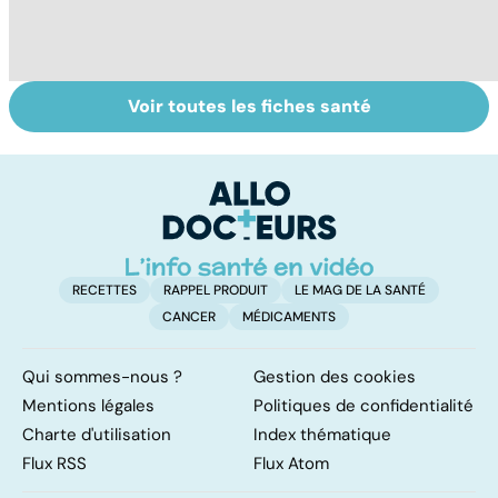
Voir toutes les fiches santé
Tout savoir sur
Inflammation des
Su
les infections
amygdales : que
le
pulmonaires
faire en cas
l'
d'angine ?
RECETTES
RAPPEL PRODUIT
LE MAG DE LA SANTÉ
CANCER
MÉDICAMENTS
Qui sommes-nous ?
Gestion des cookies
Mentions légales
Politiques de confidentialité
Charte d'utilisation
Index thématique
Flux RSS
Flux Atom