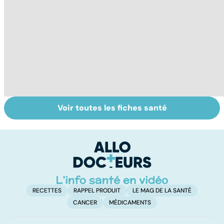
Voir toutes les fiches santé
Tout savoir sur
Inflammation des
Su
les infections
amygdales : que
le
pulmonaires
faire en cas
l'
d'angine ?
RECETTES
RAPPEL PRODUIT
LE MAG DE LA SANTÉ
CANCER
MÉDICAMENTS