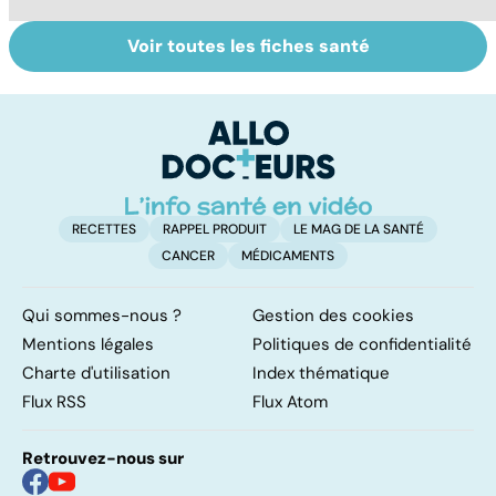
Voir toutes les fiches santé
Tout savoir sur
Inflammation des
Su
les infections
amygdales : que
le
pulmonaires
faire en cas
l'
d'angine ?
RECETTES
RAPPEL PRODUIT
LE MAG DE LA SANTÉ
CANCER
MÉDICAMENTS
Qui sommes-nous ?
Gestion des cookies
Mentions légales
Politiques de confidentialité
Charte d'utilisation
Index thématique
Flux RSS
Flux Atom
Retrouvez-nous sur