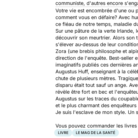
communiste, d'autres encore s'engag
Votre vie est encombrée d'une ou p
comment vous en défaire? Avec humo
ce fléau de notre temps, maladie du 
Sur une pâture de la verte Irlande,
découvrir son meurtrier. Alors son
s'élever au-dessus de leur condition
Zora (une brebis philosophe et alpin
direction de l'enquête. Best-seller e
imaginatifs publiés ces dernières a
Augustus Huff, enseignant à la célè
chute de plusieurs mètres. Tragiqu
disparu était tout sauf un ange. Ave
révèle être fort en bec et l'enquê
Augustus sur les traces du coupabl
et le plus charmant des enquêteurs
Je suis l'esclave de mon style. Un
Vous pouvez commander les livres pr
LIVRE
LE MAG DE LA SANTÉ