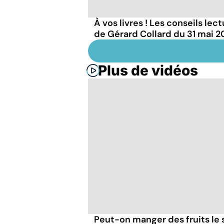
À vos livres ! Les conseils lec
de Gérard Collard du 31 mai 
Plus de vidéos
Peut-on manger des fruits le s