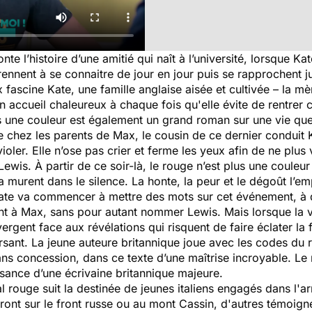
te l’histoire d’une amitié qui naît à l’université, lorsque K
prennent à se connaitre de jour en jour puis se rapprochent 
 fascine Kate, une famille anglaise aisée et cultivée – la m
 un accueil chaleureux à chaque fois qu'elle évite de rentre
us une couleur est également un grand roman sur une vie que
ire chez les parents de Max, le cousin de ce dernier conduit
 violer. Elle n’ose pas crier et ferme les yeux afin de ne plu
 Lewis. À partir de ce soir-là, le rouge n’est plus une couleu
murent dans le silence. La honte, la peur et le dégoût l’em
ate va commencer à mettre des mots sur cet événement, à do
à Max, sans pour autant nommer Lewis. Mais lorsque la véri
ivergent face aux révélations qui risquent de faire éclater 
sant. La jeune auteure britannique joue avec les codes du r
s concession, dans ce texte d’une maîtrise incroyable. Le r
ssance d’une écrivaine britannique majeure.
ouge suit la destinée de jeunes italiens engagés dans l'ar
ront sur le front russe ou au mont Cassin, d'autres témoigne