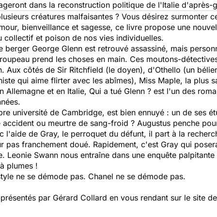
eront dans la reconstruction politique de l'Italie d'après-
lusieurs créatures malfaisantes ? Vous désirez surmonter ce
ur, bienveillance et sagesse, ce livre propose une nouvell
collectif et poison de nos vies individuelles.
 le berger George Glenn est retrouvé assassiné, mais perso
 troupeau prend les choses en main. Ces moutons-détective
. Aux côtés de Sir Ritchfield (le doyen), d'Othello (un bélie
iste qui aime flirter avec les abîmes), Miss Maple, la plus s
n Allemagne et en Italie, Qui a tué Glenn ? est l'un des roman
nnées.
bre université de Cambridge, est bien ennuyé : un de ses ét
e accident ou meurtre de sang-froid ? Augustus penche pou
c l'aide de Gray, le perroquet du défunt, il part à la recherc
teur pas franchement doué. Rapidement, c'est Gray qui poser
e. Leonie Swann nous entraîne dans une enquête palpitante m
 à plumes !
 style ne se démode pas. Chanel ne se démode pas.
ésentés par Gérard Collard en vous rendant sur le site de l