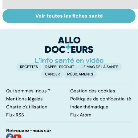
Voir toutes les fiches santé
Dérèglement
Tout savoir sur
I
hormonal : et si
les infections
a
c'était les
pulmonaires
fa
surrénales ?
d'
RECETTES
RAPPEL PRODUIT
LE MAG DE LA SANTÉ
CANCER
MÉDICAMENTS
Qui sommes-nous ?
Gestion des cookies
Mentions légales
Politiques de confidentialité
Charte d'utilisation
Index thématique
Flux RSS
Flux Atom
Retrouvez-nous sur