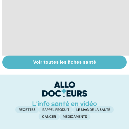
Voir toutes les fiches santé
Tout savoir sur
Inflammation des
Su
les infections
amygdales : que
le
pulmonaires
faire en cas
l'
d'angine ?
RECETTES
RAPPEL PRODUIT
LE MAG DE LA SANTÉ
CANCER
MÉDICAMENTS