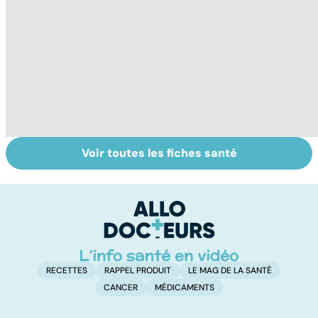
Voir toutes les fiches santé
Tout savoir sur
Inflammation des
Su
les infections
amygdales : que
le
pulmonaires
faire en cas
l'
d'angine ?
RECETTES
RAPPEL PRODUIT
LE MAG DE LA SANTÉ
CANCER
MÉDICAMENTS