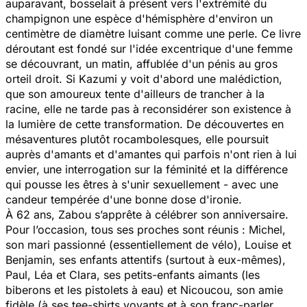
auparavant, bosselait à présent vers l'extrémité du
champignon une espèce d'hémisphère d'environ un
centimètre de diamètre luisant comme une perle. Ce livre
déroutant est fondé sur l'idée excentrique d'une femme
se découvrant, un matin, affublée d'un pénis au gros
orteil droit. Si Kazumi y voit d'abord une malédiction,
que son amoureux tente d'ailleurs de trancher à la
racine, elle ne tarde pas à reconsidérer son existence à
la lumière de cette transformation. De découvertes en
mésaventures plutôt rocambolesques, elle poursuit
auprès d'amants et d'amantes qui parfois n'ont rien à lui
envier, une interrogation sur la féminité et la différence
qui pousse les êtres à s'unir sexuellement - avec une
candeur tempérée d'une bonne dose d'ironie.
À 62 ans, Zabou s’apprête à célébrer son anniversaire.
Pour l’occasion, tous ses proches sont réunis : Michel,
son mari passionné (essentiellement de vélo), Louise et
Benjamin, ses enfants attentifs (surtout à eux-mêmes),
Paul, Léa et Clara, ses petits-enfants aimants (les
biberons et les pistolets à eau) et Nicoucou, son amie
fidèle (à ses tee-shirts voyants et à son franc-parler