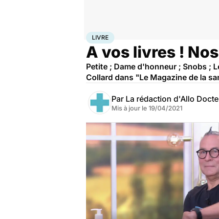
Accueil
Santé
Livre
LIVRE
A vos livres ! No
Petite ; Dame d'honneur ; Snobs ; Lé
Collard dans "Le Magazine de la san
Par
La rédaction d'Allo Doct
Mis à jour le
19/04/2021