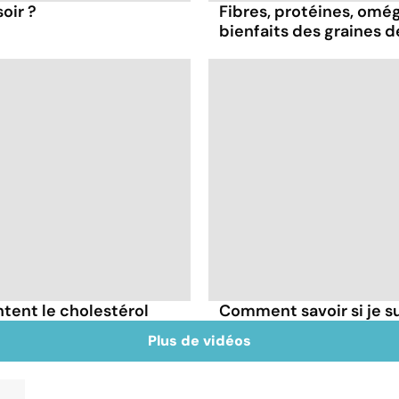
oir ?
Fibres, protéines, oméga
bienfaits des graines 
tent le cholestérol
Comment savoir si je 
Plus de vidéos