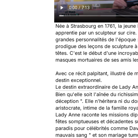
Née à Strasbourg en 1761, la jeun
apprentie par un sculpteur sur cire
grandes personnalités de l'époque : 
prodigue des leçons de sculpture à l
têtes. C'est le début d'une incroya
masques mortuaires de ses amis le
Avec ce récit palpitant, illustré de
destin exceptionnel.
Le destin extraordinaire de Lady A
Bien qu'elle soit l'aînée du richis
déception ". Elle n'héritera ni du do
aristocrate, intime de la famille roy
Lady Anne raconte les missions dip
fêtes somptueuses et décadentes sur
paradis pour célébrités comme Davi
mauvais sang " et son mariage tum