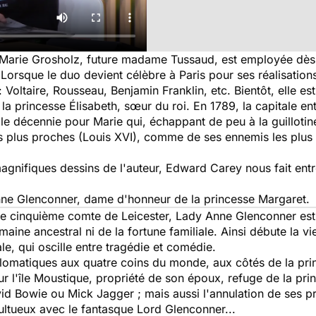
e Marie Grosholz, future madame Tussaud, est employée dè
. Lorsque le duo devient célèbre à Paris pour ses réalisatio
Voltaire, Rousseau, Benjamin Franklin, etc. Bientôt, elle est 
a princesse Élisabeth, sœur du roi. En 1789, la capitale entr
ble décennie pour Marie qui, échappant de peu à la guillotin
s plus proches (Louis XVI), comme de ses ennemis les plus
 magnifiques dessins de l'auteur, Edward Carey nous fait ent
nne Glenconner, dame d'honneur de la princesse Margaret.
sime cinquième comte de Leicester, Lady Anne Glenconner es
maine ancestral ni de la fortune familiale. Ainsi débute la v
ale, qui oscille entre tragédie et comédie.
lomatiques aux quatre coins du monde, aux côtés de la princ
 l'île Moustique, propriété de son époux, refuge de la prin
d Bowie ou Mick Jagger ; mais aussi l'annulation de ses pr
ultueux avec le fantasque Lord Glenconner...