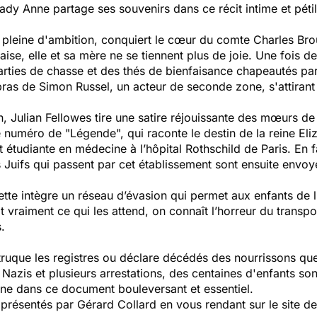
Lady Anne partage ses souvenirs dans ce récit intime et péti
 pleine d'ambition, conquiert le cœur du comte Charles Brou
laise, elle et sa mère ne se tiennent plus de joie. Une fois
arties de chasse et des thés de bienfaisance chapeautés par
bras de Simon Russel, un acteur de seconde zone, s'attirant
 Julian Fellowes tire une satire réjouissante des mœurs de l
 numéro de "Légende", qui raconte le destin de la reine Eliz
 étudiante en médecine à l’hôpital Rothschild de Paris. En fa
s Juifs qui passent par cet établissement sont ensuite envo
olette intègre un réseau d’évasion qui permet aux enfants de 
it vraiment ce qui les attend, on connaît l’horreur du transp
.
ruque les registres ou déclare décédés des nourrissons que l
Nazis et plusieurs arrestations, des centaines d'enfants so
gne dans ce document bouleversant et essentiel.
ésentés par Gérard Collard en vous rendant sur le site de l