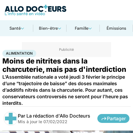
Santé
Bien-être
Famille
Émissions
Accueil
Bien-être
Nutrition
Alimentation
ALIMENTATION
Moins de nitrites dans la
charcuterie, mais pas d'interdiction
L’Assemblée nationale a voté jeudi 3 février le principe
d’une “trajectoire de baisse” des doses maximales
d’additifs nitrés dans la charcuterie. Pour autant, ces
conservateurs controversés ne seront pour l'heure pas
interdits.
Par
La rédaction d'Allo Docteurs
Partager
Mis à jour le
07/02/2022