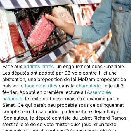
Face aux
additifs nitrés
, un engouement quasi-unanime.
Les députés ont adopté par 93 voix contre 1, et une
abstention, une proposition de loi MoDem proposant de
baisser le
taux de nitrites
dans la
charcuterie
, le jeudi 3
février. Adopté en première lecture à l’
Assemblée
nationale
, le texte doit désormais être examiné par le
Sénat. Ce qui paraît peu probable sous ce quinquennat
compte tenu du calendrier parlementaire déjà chargé.
Son auteur, le député centriste du Loiret Richard Ramos,
s'est félicité de ce vote "
historique
" jeudi d'un texte
"
humaniste
", constituant une "
réponse concrète à la