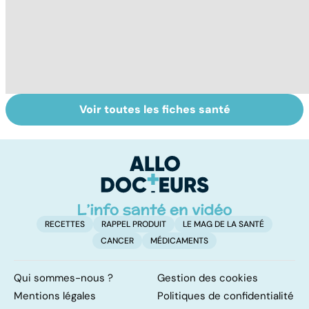
Voir toutes les fiches santé
La tuberculose
Le paludisme, un
To
pulmonaire
fléau planétaire
le
p
RECETTES
RAPPEL PRODUIT
LE MAG DE LA SANTÉ
CANCER
MÉDICAMENTS
Qui sommes-nous ?
Gestion des cookies
Mentions légales
Politiques de confidentialité