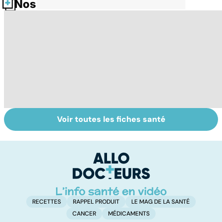
Nos fiches santé
Voir toutes les fiches santé
La tuberculose
Tout savoir sur
I
pulmonaire
les infections
a
pulmonaires
fa
d'
RECETTES
RAPPEL PRODUIT
LE MAG DE LA SANTÉ
CANCER
MÉDICAMENTS