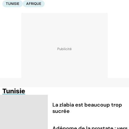
TUNISIE
AFRIQUE
Tunisie
La zlabia est beaucoup trop
sucrée
Adénome de la prostate : vers