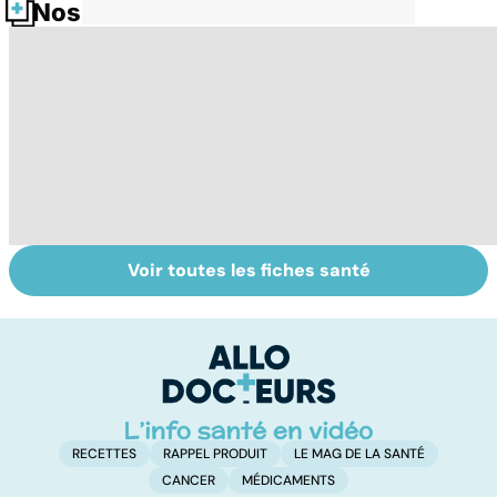
Nos fiches santé
Voir toutes les fiches santé
Le magnésium,
Intestin irritable :
Al
un oligo-élément
le régime
pé
vital
FODMAP, une
solution ?
RECETTES
RAPPEL PRODUIT
LE MAG DE LA SANTÉ
CANCER
MÉDICAMENTS