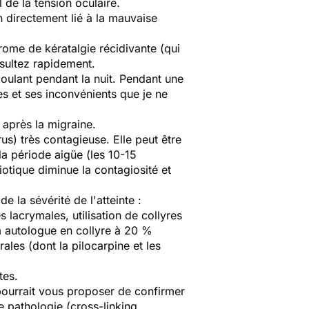
 de la tension oculaire.
on directement lié à la mauvaise
ome de kératalgie récidivante (qui
sultez rapidement.
oulant pendant la nuit. Pendant une
es et ses inconvénients que je ne
e après la migraine.
us) très contagieuse. Elle peut être
la période aigüe (les 10-15
biotique diminue la contagiosité et
e la sévérité de l'atteinte :
lacrymales, utilisation de collyres
m autologue en collyre à 20 %
les (dont la pilocarpine et les
tes.
 pourrait vous proposer de confirmer
e pathologie (cross-linking,