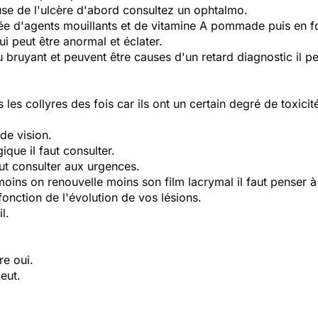
use de l'ulcère d'abord consultez un ophtalmo.
tée d'agents mouillants et de vitamine A pommade puis en f
ui peut être anormal et éclater.
ruyant et peuvent être causes d'un retard diagnostic il peu
us les collyres des fois car ils ont un certain degré de toxic
de vision.
gique il faut consulter.
faut consulter aux urgences.
ins on renouvelle moins son film lacrymal il faut penser à 
fonction de l'évolution de vos lésions.
l.
re oui.
peut.