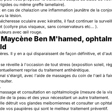
 rigides ou même greffe lamellaire).
 en cas de chalazion une inflammation jaunâtre de la conjo
u la lésion.
heresse oculaire avec kératite, il faut continuer la survei
nt (collyre plus visqueux, sans conservateurs etc… ).
uleurs avec œil rouge.
 Maycène Ben M'hamed, ophtalmo
ld
es. Il y en a qui disparaissent de façon définitive, et d'aut
l se réveille à l'occasion de tout stress (exposition soleil, rè
entuellement reprise du traitement antihérétique.
nal s'élargit, avec l'aide de massages du coin de l'œil à fair
sulter.
.
massage et consultation en ophtalmologie (mesure de la vis
die de la peau et des yeux nécessitant un autre traitement.
ar elle détruit vos glandes meibomiennes et consulter un opht
e vos paupières qui sont le meilleur traitement préventif.