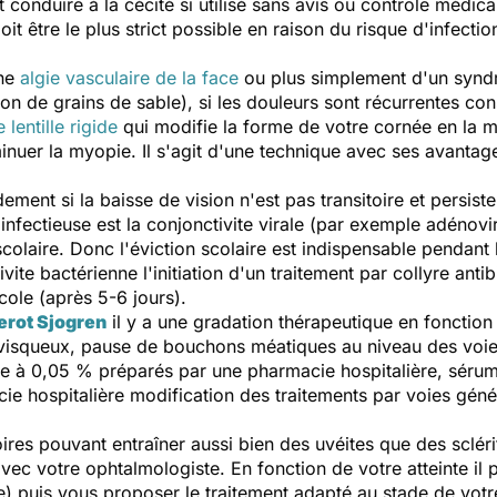
 conduire à la cécité si utilisé sans avis ou contrôle médical
doit être le plus strict possible en raison du risque d'infecti
une
algie vasculaire de la face
ou plus simplement d'un syndr
n de grains de sable), si les douleurs sont récurrentes con
 lentille rigide
qui modifie la forme de votre cornée en la m
iminuer la myopie. Il s'agit d'une technique avec ses avantag
ement si la baisse de vision n'est pas transitoire et persist
nfectieuse est la conjonctivite virale (par exemple adénovir
colaire. Donc l'éviction scolaire est indispensable pendant 
vite bactérienne l'initiation d'un traitement par collyre anti
cole (après 5-6 jours).
rot Sjogren
il y a une gradation thérapeutique en fonction d
 visqueux, pause de bouchons méatiques au niveau des voies 
ne à 0,05 % préparés par une pharmacie hospitalière, séru
 hospitalière modification des traitements par voies généra
ires pouvant entraîner aussi bien des uvéites que des scléri
 avec votre ophtalmologiste. En fonction de votre atteinte il
e) puis vous proposer le traitement adapté au stade de votr