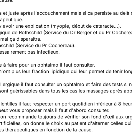
 cause.
et juste après l'accouchement mais si ca persiste au delà de
rapeutique.
 y avoir une explication (myopie, début de cataracte...).
ique de Rothschild (Service du Dr Berger et du Pr Cochere
mal ça disparaitra.
schild (Service du Pr Cochereau).
cessairement pas infectieux.
e à faire pour un ophtalmo il faut consulter.
n'ont plus leur fraction lipidique qui leur permet de tenir lo
llergique il faut consulter un ophtalmo et faire des tests si 
ont guérissables dans tous les cas les massages après appli
entilles il faut respecter un port quotidien inférieur à 8 heu
 peut vous proposer mais il faut d'abord consulter.
 on recommande toujours de vérifier son fond d'œil aux ur
ificielles, on donne le choix au patient d'alterner celles qui
tres thérapeutiques en fonction de la cause.