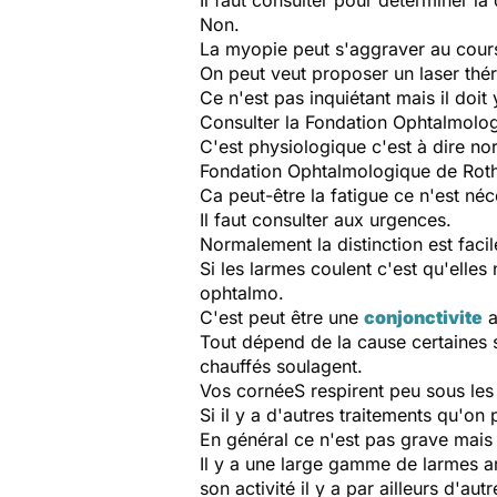
Il faut consulter pour déterminer la
Non.
La myopie peut s'aggraver au cours 
On peut veut proposer un laser thé
Ce n'est pas inquiétant mais il doit
Consulter la Fondation Ophtalmolog
C'est physiologique c'est à dire nor
Fondation Ophtalmologique de Roth
Ca peut-être la fatigue ce n'est né
Il faut consulter aux urgences.
Normalement la distinction est facil
Si les larmes coulent c'est qu'elles 
ophtalmo.
C'est peut être une
conjonctivite
a
Tout dépend de la cause certaines s
chauffés soulagent.
Vos cornéeS respirent peu sous les l
Si il y a d'autres traitements qu'on
En général ce n'est pas grave mais
Il y a une large gamme de larmes art
son activité il y a par ailleurs d'au