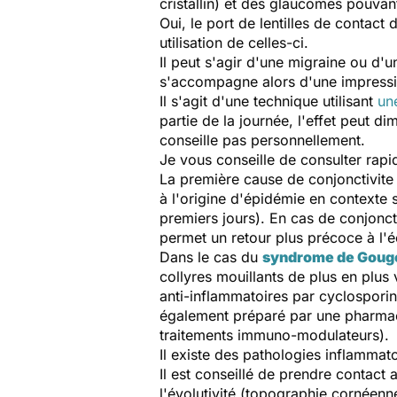
cristallin) et des glaucomes pouvant
Oui, le port de lentilles de contact 
utilisation de celles-ci.
Il peut s'agir d'une migraine ou d'
s'accompagne alors d'une impressio
Il s'agit d'une technique utilisant
une
partie de la journée, l'effet peut d
conseille pas personnellement.
Je vous conseille de consulter rapid
La première cause de conjonctivite i
à l'origine d'épidémie en contexte s
premiers jours). En cas de conjoncti
permet un retour plus précoce à l'é
Dans le cas du
syndrome de Gouge
collyres mouillants de plus en plus
anti-inflammatoires par cyclospori
également préparé par une pharmacie
traitements immuno-modulateurs).
Il existe des pathologies inflammato
Il est conseillé de prendre contact
l'évolutivité (topographie cornéenn