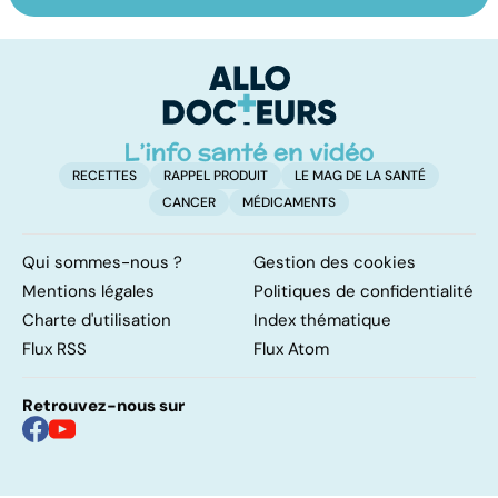
Faire du sport à
Don de gamètes :
M
domicile, c'est
le pour et le
pr
facile !
contre d'une
av
levée de
l'anonymat
RECETTES
RAPPEL PRODUIT
LE MAG DE LA SANTÉ
CANCER
MÉDICAMENTS
Qui sommes-nous ?
Gestion des cookies
Mentions légales
Politiques de confidentialité
Charte d'utilisation
Index thématique
Flux RSS
Flux Atom
Retrouvez-nous sur