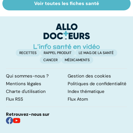
Voir toutes les fiches santé
Tout savoir sur
Inflammation des
Su
les infections
amygdales : que
le
pulmonaires
faire en cas
l'
d'angine ?
RECETTES
RAPPEL PRODUIT
LE MAG DE LA SANTÉ
CANCER
MÉDICAMENTS
Qui sommes-nous ?
Gestion des cookies
Mentions légales
Politiques de confidentialité
Charte d'utilisation
Index thématique
Flux RSS
Flux Atom
Retrouvez-nous sur