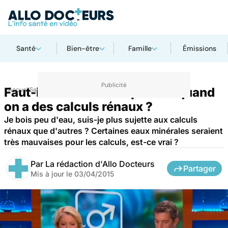
Santé
Bien-être
Famille
Émissions
Faut-il boire beaucoup d'eau quand
Accueil
Santé
on a des calculs rénaux ?
Je bois peu d'eau, suis-je plus sujette aux calculs
rénaux que d'autres ? Certaines eaux minérales seraient
très mauvaises pour les calculs, est-ce vrai ?
Par
La rédaction d'Allo Docteurs
Partager
Mis à jour le
03/04/2015