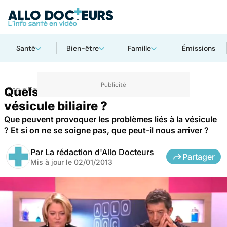
Santé
Bien-être
Famille
Émissions
Quels sont les troubles liés à la
Accueil
Santé
vésicule biliaire ?
Que peuvent provoquer les problèmes liés à la vésicule
? Et si on ne se soigne pas, que peut-il nous arriver ?
Par
La rédaction d'Allo Docteurs
Partager
Mis à jour le
02/01/2013