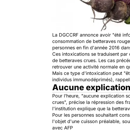
La DGCCRF annonce avoir "
été inf
consommation de betteraves rouges 
personnes en fin d'année 2016 dans
Ces intoxications se traduisent pa
de betteraves crues. Les cas précé
retrouver une activité normale en 
Mais ce type d'intoxication peut "
individus immunodéprimés), rappel
Aucune explicatio
Pour l’heure, "aucune explication s
crues", précise la répression des fr
l'institution explique que la bette
Pour les personnes souhaitant conso
l'objet d'une cuisson préalable, so
avec AFP