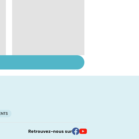
Le lupus, une maladie
complexe
ENTS
Retrouvez-nous sur