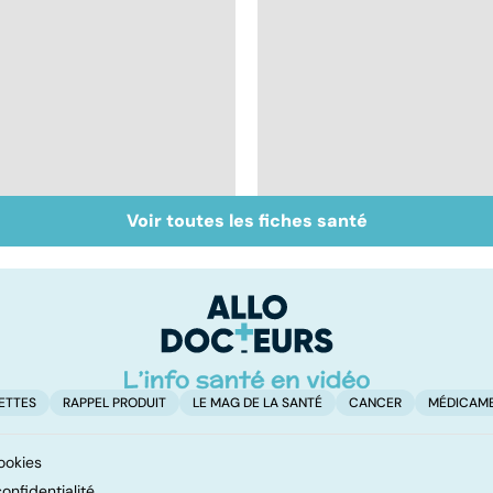
Voir toutes les fiches santé
Inflammation des
Suicide : prévenir le
amygdales : que faire
passage à l'acte
en cas d'angine ?
ETTES
RAPPEL PRODUIT
LE MAG DE LA SANTÉ
CANCER
MÉDICAM
ookies
onfidentialité