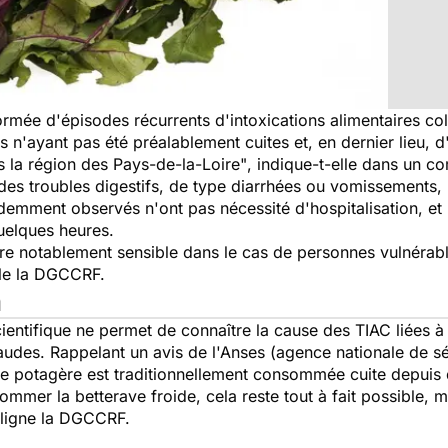
ormée d'épisodes récurrents d'intoxications alimentaires coll
n'ayant pas été préalablement cuites et, en dernier lieu, 
 la région des Pays-de-la-Loire"
, indique-t-elle dans un 
r des troubles digestifs, de type diarrhées ou vomissement
demment observés n'ont pas nécessité d'hospitalisation, e
quelques heures.
être notablement sensible dans le cas de personnes vulnérab
le la DGCCRF.
n
cientifique ne permet de connaître la cause des TIAC liées
audes. Rappelant un avis de l'Anses (agence nationale de séc
rave potagère est traditionnellement consommée cuite depuis
mmer la betterave froide, cela reste tout à fait possible, ma
uligne la DGCCRF.