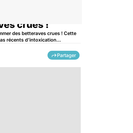
ves crues !
mmer des betteraves crues ! Cette
cas récents d’intoxication…
Partager