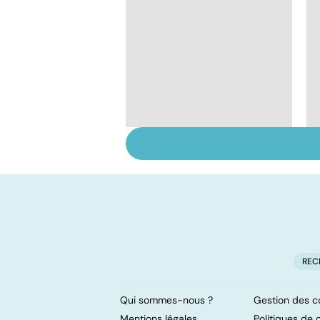
Tout savoir sur les
infections
pulmonaires
REC
Qui sommes-nous ?
Gestion des c
Mentions légales
Politiques de c