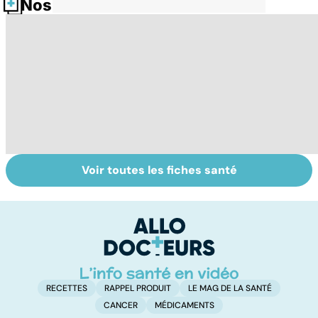
Nos fiches santé
Voir toutes les fiches santé
Tout savoir sur
Inflammation des
Su
les infections
amygdales : que
le
pulmonaires
faire en cas
l'
d'angine ?
RECETTES
RAPPEL PRODUIT
LE MAG DE LA SANTÉ
CANCER
MÉDICAMENTS