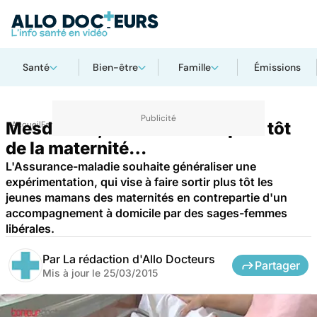
Santé
Bien-être
Famille
Émissions
Mesdames, il faudra sortir plus tôt
Accueil
Famille
Grossesse
de la maternité…
L'Assurance-maladie souhaite généraliser une
expérimentation, qui vise à faire sortir plus tôt les
jeunes mamans des maternités en contrepartie d'un
accompagnement à domicile par des sages-femmes
libérales.
Par
La rédaction d'Allo Docteurs
Partager
Mis à jour le
25/03/2015