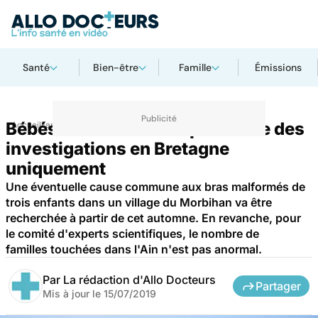
Santé
Bien-être
Famille
Émissions
Bébés nés sans bras : poursuite des
Accueil
Famille
Grossesse
investigations en Bretagne
uniquement
Une éventuelle cause commune aux bras malformés de
trois enfants dans un village du Morbihan va être
recherchée à partir de cet automne. En revanche, pour
le comité d'experts scientifiques, le nombre de
familles touchées dans l'Ain n'est pas anormal.
Par
La rédaction d'Allo Docteurs
Partager
Mis à jour le
15/07/2019