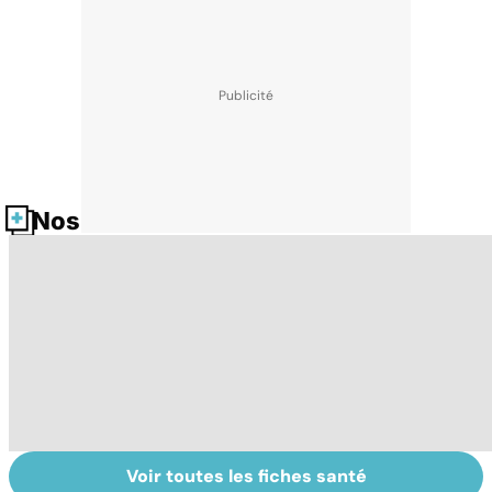
Nos fiches santé
Voir toutes les fiches santé
Tout savoir sur
Inflammation des
Su