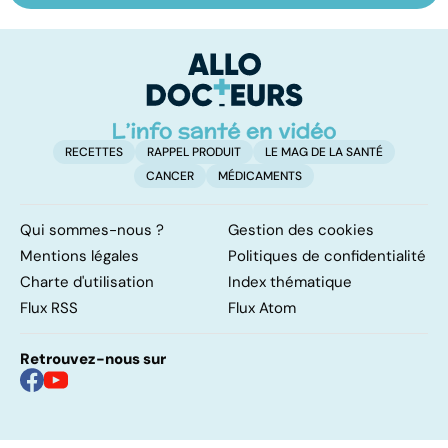
les infections
amygdales : que
le
pulmonaires
faire en cas
l'
d'angine ?
RECETTES
RAPPEL PRODUIT
LE MAG DE LA SANTÉ
CANCER
MÉDICAMENTS
Qui sommes-nous ?
Gestion des cookies
Mentions légales
Politiques de confidentialité
Charte d'utilisation
Index thématique
Flux RSS
Flux Atom
Retrouvez-nous sur