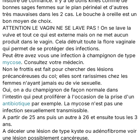
histoire de confiance. Il y a de bons kinés comme de
bonnes sages femmes sur le plan périnéal et d'autres
très mauvaises dans les 2 cas. Le bouche à oreille est un
bon moyen de choix.
ATTENTION LE VAGIN NE SE LAVE PAS ! On se lave la
vulve et tout ce qui est externe mais on ne met aucun
produit dans le vagin. Cela détruit toute la flore vaginale
qui permet de se protéger des infections.
Peut être avez vous une infection à champignon de type
mycose
. Consultez votre médecin.
Non le frottis est fait pour chercher des lésions
précancéreuses du col; elles sont rarissimes chez les
femmes n'ayant jamais eu de vie sexuelle.
Oui, on a du champignon de façon normale dans
l'intestin qui peut proliférer à l'occasion de la prise d'un
antibiotique
par exemple. La mycose n'est pas une
infection sexuellement transmissible.
A partir de 25 ans puis un autre à 26 et ensuite tous les 3
ans.
A déceler une lésion de type kyste ou adénofibrome voir
une lésion possiblement cancéreuse.