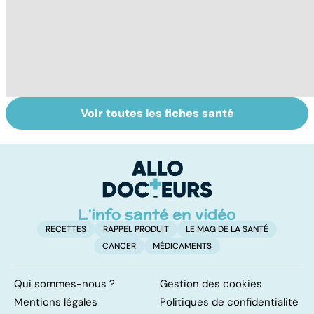
Voir toutes les fiches santé
Suicide : prévenir
L'avortement :
HP
le passage à
quels délais,
su
l'acte
quelles
p
méthodes ?
RECETTES
RAPPEL PRODUIT
LE MAG DE LA SANTÉ
CANCER
MÉDICAMENTS
Qui sommes-nous ?
Gestion des cookies
Mentions légales
Politiques de confidentialité