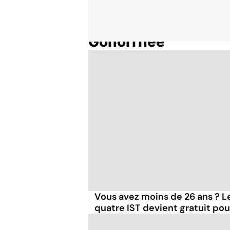
Gonorrhée
Accueil
Thématiques
Vous avez moins de 26 ans ? L
quatre IST devient gratuit pou