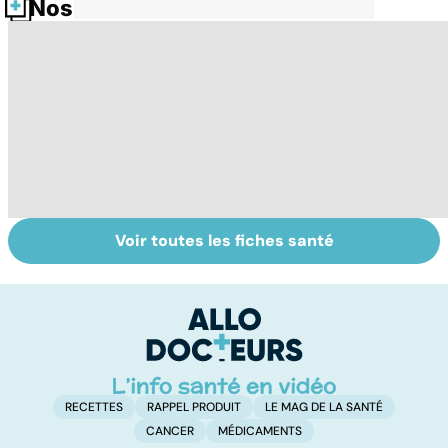
Nos fiches santé
Voir toutes les fiches santé
La tuberculose
Tout savoir sur
I
pulmonaire
les infections
a
pulmonaires
fa
d'
RECETTES
RAPPEL PRODUIT
LE MAG DE LA SANTÉ
CANCER
MÉDICAMENTS