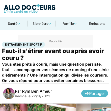
Santé
Bien-être
Famille
Émissions
Accueil
Bien-être
Sport santé
Entraînement sportif
ENTRAÎNEMENT SPORTIF
Faut-il s'étirer avant ou après avoir
couru ?
Vous êtes prêts à courir, mais une question persiste,
faut-il accompagner vos séances de running d’une série
d’étirements ? Une interrogation qui divise les coureurs.
On vous répond pour vous éviter certaines blessures.
Par
Rym Ben Ameur
Partager
Rédigé le
22/11/2023