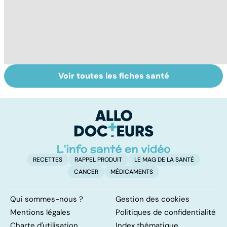
Voir toutes les fiches santé
Crampes,
Un régime sportif
Fa
déchirures,
pour maigrir ?
do
élongations... :
fa
quand le muscle
fait mal
RECETTES
RAPPEL PRODUIT
LE MAG DE LA SANTÉ
CANCER
MÉDICAMENTS
Qui sommes-nous ?
Gestion des cookies
Mentions légales
Politiques de confidentialité
Charte d'utilisation
Index thématique