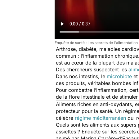
Enquête de santé : Les secrets de l'alimentation
Arthrose, diabète, maladies cardiov
commun : l’inflammation chronique.
est au cœur de la plupart des maladi
Des chercheurs suspectent les
alim
Dans nos intestins, le
microbiote
et
ces produits, véritables bombes i
Pour combattre l’inflammation, cer
de la flore intestinale et de stimule
Aliments riches en anti-oxydants, e
protecteur pour la santé. Un régime 
célèbre
régime méditerranéen
qui re
Quels sont les aliments aux supers 
assiettes ? Enquête sur les secrets
animé par Marina Carrère-d’Encaus