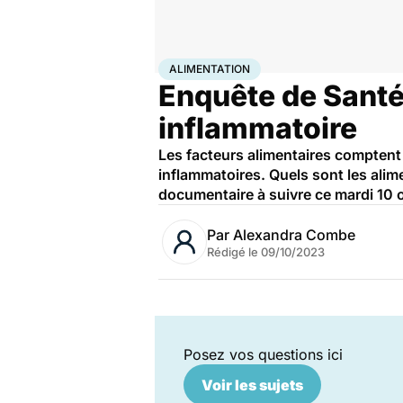
Accueil
Bien-être
Nutrition
Alimentation
ALIMENTATION
Enquête de Santé 
inflammatoire
Les facteurs alimentaires comptent
inflammatoires. Quels sont les alime
documentaire à suivre ce mardi 10 
Par
Alexandra Combe
Rédigé le
09/10/2023
Posez vos questions ici
Voir les sujets