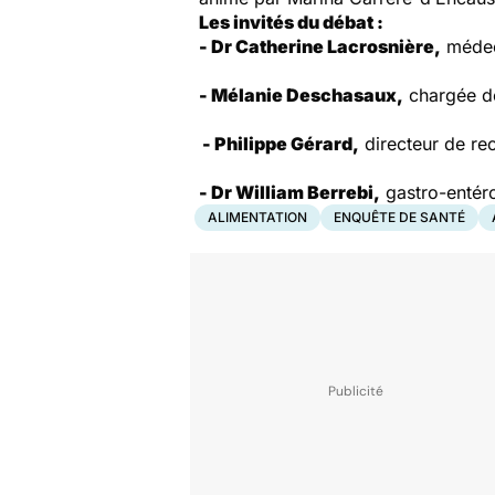
Les invités du débat :
- Dr Catherine Lacrosnière,
médeci
- Mélanie Deschasaux,
chargée de
- Philippe Gérard,
directeur de re
- Dr William Berrebi,
gastro-entér
ALIMENTATION
ENQUÊTE DE SANTÉ