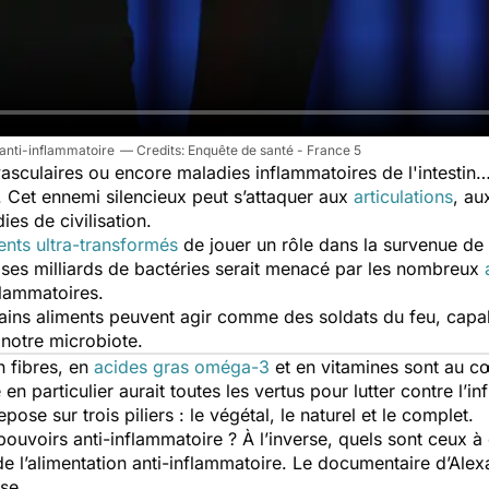
 anti-inflammatoire
Enquête de santé - France 5
asculaires ou encore maladies inflammatoires de l'intestin
 Cet ennemi silencieux peut s’attaquer aux
articulations
, au
es de civilisation.
ents ultra-transformés
de jouer un rôle dans la survenue de
 ses milliards de bactéries serait menacé par les nombreux
nflammatoires.
tains aliments peuvent agir comme des soldats du feu, capab
r notre microbiote.
n fibres, en
acides gras oméga-3
et en vitamines sont au c
en particulier aurait toutes les vertus pour lutter contre l’i
pose sur trois piliers : le végétal, le naturel et le complet.
pouvoirs anti-inflammatoire ? À l’inverse, quels sont ceux à
 de l’alimentation anti-inflammatoire. Le documentaire d’Al
se.