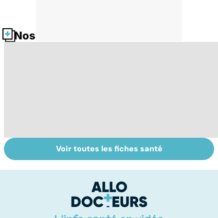
Nos fiches santé
Voir toutes les fiches santé
Narcolepsie : des
Maladie de
To
crises de
Huntington : une
c
sommeil
affection
involontaires
neurologique
incurable