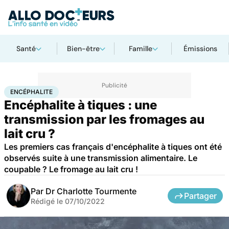
Santé
Bien-être
Famille
Émissions
Accueil
Santé
Maladies
Maladies infectieuses
Encéphalite
ENCÉPHALITE
Encéphalite à tiques : une
transmission par les fromages au
lait cru ?
Les premiers cas français d'encéphalite à tiques ont été
observés suite à une transmission alimentaire. Le
coupable ? Le fromage au lait cru !
Par
Dr Charlotte Tourmente
Partager
Rédigé le
07/10/2022