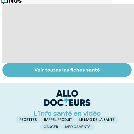
Nos fiches santé
Voir toutes les fiches santé
Tout savoir sur
Inflammation des
Vi
les infections
amygdales : que
oc
pulmonaires
faire en cas
qu
d'angine ?
su
in
RECETTES
RAPPEL PRODUIT
LE MAG DE LA SANTÉ
CANCER
MÉDICAMENTS