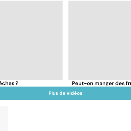
pêches ?
Peut-on manger des frui
Plus de vidéos