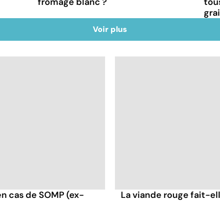
fromage blanc ?
tou
gra
Voir plus
en cas de SOMP (ex-
La viande rouge fait-ell