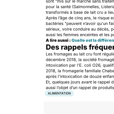
sont "
mis sur le marché sans traite
pour la santé (Salmonnelles,
Listeri
transformés à base de lait cru a lie
Après l’âge de cinq ans, le risque e
bactéries "
peuvent n’avoir qu'un fa
sérieux, voire conduire au décès, 
aussi les femmes enceintes et les
A lire aussi :
Quelle est la différe
Des rappels fréquen
Les fromages au lait cru font réguli
décembre 2018, la société fromagèr
intoxication par l'E. coli O26, qual
2018, la fromagerie familiale Chab
après l'intoxication de douze enfan
Et, quelques jours avant le rappel d
aussi l’objet d’un rappel de produi
ALIMENTATION