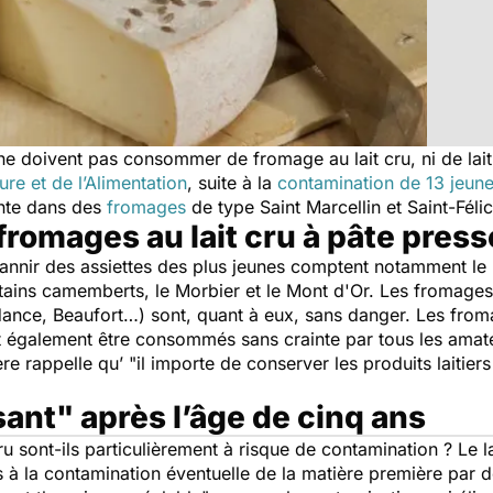
e doivent pas consommer de fromage au lait cru, ni de lait
ture et de l’Alimentation
, suite à la
contamination de 13 jeune
nte dans des
fromages
de type Saint Marcellin et Saint-Félic
fromages au lait cru à pâte press
annir des assiettes des plus jeunes comptent notamment le 
rtains camemberts, le Morbier et le Mont d'Or. Les fromages 
ce, Beaufort…) sont, quant à eux, sans danger. Les fromag
nt également être consommés sans crainte par tous les ama
ère rappelle qu’ "
il importe de conserver les produits laitiers
ant" après l’âge de cinq ans
ru sont-ils particulièrement à risque de contamination ? Le la
es à la contamination éventuelle de la matière première par