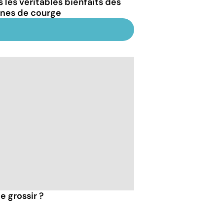
s les véritables bienfaits des
ines de courge
e grossir ?