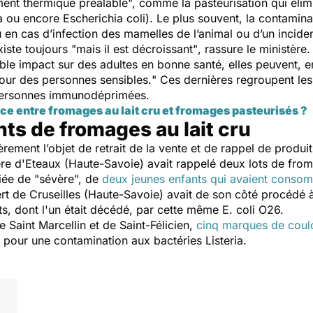
ment thermique préalable
", comme la pasteurisation qui élim
a
ou encore
Escherichia coli
). Le plus souvent, la contamina
u en cas d’infection des mamelles de l’animal ou d’un incident
xiste toujours "
mais il est décroissant"
, rassure le ministère
ible impact sur des adultes en bonne santé, elles peuvent, 
pour des personnes sensibles.
" Ces dernières regroupent le
 personnes immunodéprimées.
nce entre fromages au lait cru et fromages pasteurisés ?
ts de fromages au lait cru
èrement l’objet de retrait de la vente et de rappel de produi
e d'Eteaux (Haute-Savoie) avait rappelé deux lots de froma
ifiée de "sévère", de
deux jeunes enfants qui avaient conso
ert de Cruseilles (Haute-Savoie) avait de son côté procédé
ts, dont l'un était décédé, par cette même E. coli O26.
e Saint Marcellin et de Saint-Félicien,
cinq marques de coul
ts pour une contamination aux bactéries
Listeria
.