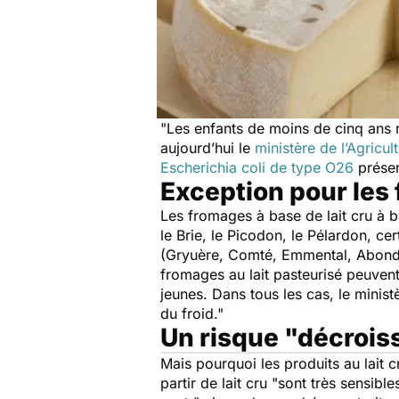
"
Les enfants de moins de cinq ans n
aujourd’hui le
ministère de l’Agricul
Escherichia coli
de type O26
prése
Exception pour les 
Les fromages à base de lait cru à b
le Brie, le Picodon, le Pélardon, ce
(Gryuère, Comté, Emmental, Abondan
fromages au lait pasteurisé peuve
jeunes. Dans tous les cas, le minist
du froid
."
Un risque "décroiss
Mais pourquoi les produits au lait c
partir de lait cru "
sont très sensibl