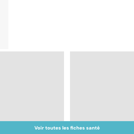
Voir toutes les fiches santé
Intestin irritable : le
Alimentation : le péri