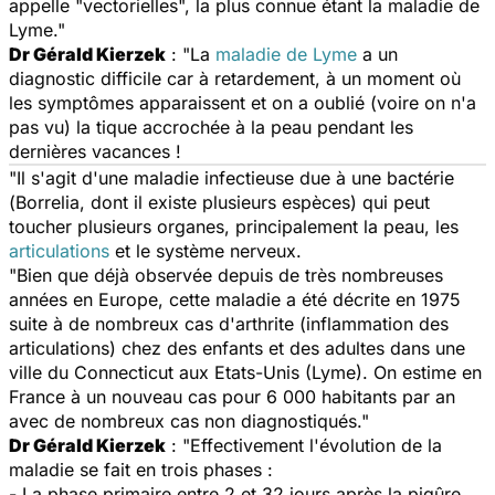
appelle "vectorielles", la plus connue étant la maladie de
Lyme."
Dr Gérald Kierzek
: "La
maladie de Lyme
a un
diagnostic difficile car à retardement, à un moment où
les symptômes apparaissent et on a oublié (voire on n'a
pas vu) la tique accrochée à la peau pendant les
dernières vacances !
"Il s'agit d'une maladie infectieuse due à une bactérie
(
Borrelia
, dont il existe plusieurs espèces) qui peut
toucher plusieurs organes, principalement la peau, les
articulations
et le système nerveux.
"Bien que déjà observée depuis de très nombreuses
années en Europe, cette maladie a été décrite en 1975
suite à de nombreux cas d'arthrite (inflammation des
articulations) chez des enfants et des adultes dans une
ville du Connecticut aux Etats-Unis (Lyme). On estime en
France à un nouveau cas pour 6 000 habitants par an
avec de nombreux cas non diagnostiqués."
Dr Gérald Kierzek
: "Effectivement l'évolution de la
maladie se fait en trois phases :
- La phase primaire entre 2 et 32 jours après la piqûre