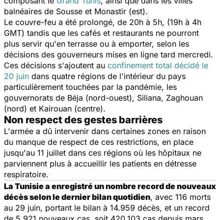
composant le
Grand Tunis
, ainsi que dans les villes
balnéaires de Sousse et Monastir (est).
Le couvre-feu a été prolongé, de 20h à 5h, (19h à 4h
GMT) tandis que les cafés et restaurants ne pourront
plus servir qu'en terrasse ou à emporter, selon les
décisions des gouverneurs mises en ligne tard mercredi.
Ces décisions s'ajoutent au
confinement total décidé le
20 juin
dans quatre régions de l'intérieur du pays
particulièrement touchées par la pandémie, les
gouvernorats de Béja (nord-ouest), Siliana, Zaghouan
(nord) et Kairouan (centre).
Non respect des gestes barrières
L'armée a dû intervenir dans certaines zones en raison
du manque de respect de ces restrictions, en place
jusqu'au 11 juillet dans ces régions où les hôpitaux ne
parviennent plus à accueillir les patients en détresse
respiratoire.
La Tunisie a enregistré un nombre record de nouveaux
décès selon le dernier bilan quotidien
, avec 116 morts
au 29 juin, portant le bilan à 14.959 décès, et un record
de 5.921 nouveaux cas, soit 420.103 cas depuis mars