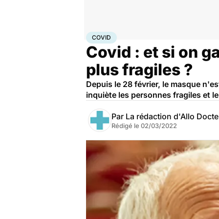
Accueil
Santé
Maladies
Maladies infectieuses
Cov
COVID
Covid : et si on g
plus fragiles ?
Depuis le 28 février, le masque n'e
inquiète les personnes fragiles et l
Par
La rédaction d'Allo Doct
Rédigé le
02/03/2022