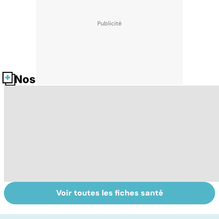
Nos fiches santé
Voir toutes les fiches santé
La tuberculose
Tout savoir sur
I
pulmonaire
les infections
a
pulmonaires
fa