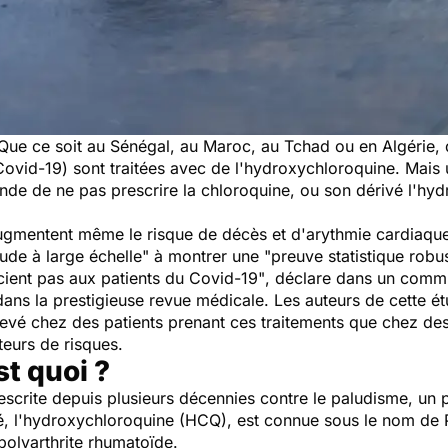
. Que ce soit au Sénégal, au Maroc, au Tchad ou en Algéri
Covid-19) sont traitées avec de l'hydroxychloroquine. Mais
de de ne pas prescrire la chloroquine, ou son dérivé l'hy
augmentent même le risque de décès et d'arythmie cardiaqu
ude à large échelle"
à montrer une
"preuve statistique robu
ient pas aux patients du Covid-19"
, déclare dans un comm
 dans la prestigieuse revue médicale. Les auteurs de cette é
evé chez des patients prenant ces traitements que chez des
teurs de risques.
st quoi ?
scrite depuis plusieurs décennies contre le paludisme, un p
é, l'hydroxychloroquine (HCQ), est connue sous le nom de 
polyarthrite rhumatoïde.