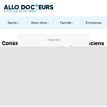
Santé
Bien-être
Famille
Émissions
Accueil
Conseil national ordre des pharmaciens
Thématiques