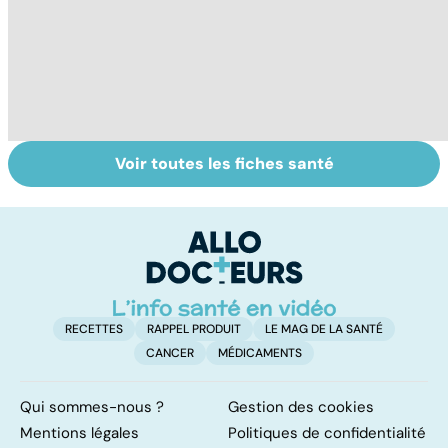
Voir toutes les fiches santé
Dérèglement
Tout savoir sur
I
hormonal : et si
les infections
a
c'était les
pulmonaires
fa
surrénales ?
d'
RECETTES
RAPPEL PRODUIT
LE MAG DE LA SANTÉ
CANCER
MÉDICAMENTS
Qui sommes-nous ?
Gestion des cookies
Mentions légales
Politiques de confidentialité