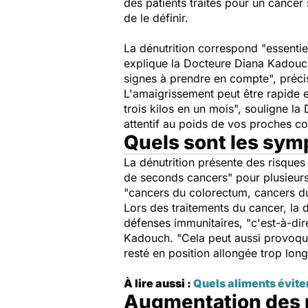
des patients traités pour un cancer
de le définir.
La dénutrition correspond
"essentie
explique la Docteure Diana Kadouch
signes à prendre en compte
", préci
L'amaigrissement peut être rapide e
trois kilos en un mois
", souligne la
attentif au poids de vos proches c
Quels sont les sym
La dénutrition présente des risques
de seconds cancers
" pour plusieur
"
cancers du colorectum, cancers d
Lors des traitements du cancer, la
défenses immunitaires, "
c'est-à-dir
Kadouch. "
Cela peut aussi provoqu
resté en position allongée trop lo
À lire aussi :
Quels aliments évite
Augmentation des r