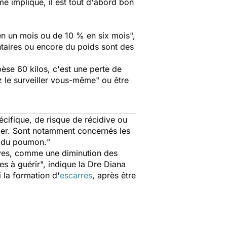
e implique, il est tout d'abord bon
 en un mois ou de 10 % en six mois
",
ntaires ou encore du poids sont des
pèse 60 kilos, c'est une perte de
 le surveiller vous-même
" ou être
écifique, de risque de récidive ou
ancer. Sont notamment concernés les
s du poumon.
"
raves, comme une diminution des
es à guérir
", indique la Dre Diana
i la formation d'
escarres
, après être