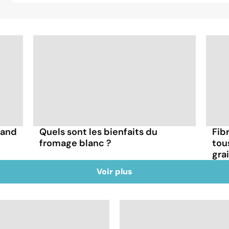
uand
Quels sont les bienfaits du
Fibr
fromage blanc ?
tou
gra
Voir plus