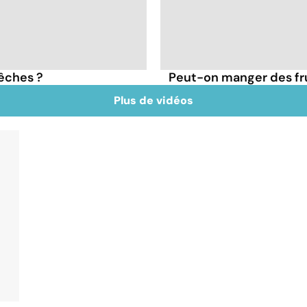
pêches ?
Peut-on manger des frui
Plus de vidéos