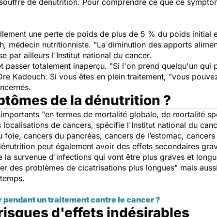
 souffre de dénutrition. Pour comprendre ce que ce symptôm
llement une perte de poids de plus de 5 % du poids initial
, médecin nutritionniste. "
La diminution des apports alime
se par ailleurs l'Institut national du cancer.
t passer totalement inaperçu. "
Si l'on prend quelqu'un qui 
 Dre Kadouch. Si vous êtes en plein traitement, "
vous pouvez
oncernés.
ptômes de la dénutrition ?
 importants "
en termes de mortalité globale, de mortalité sp
s localisations de cancers, spécifie l'Institut national du c
u foie, cancers du pancréas, cancers de l’estomac, cancer
 dénutrition peut également avoir des effets secondaires g
e la survenue d'infections qui vont être plus graves et longu
er des problèmes de cicatrisations plus longues
" mais auss
ngtemps.
r pendant un traitement contre le cancer ?
isques d'effets indésirables